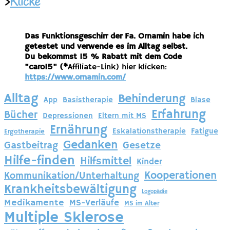
>
Klicke
Das Funktionsgeschirr der Fa. Ornamin habe ich
getestet und verwende es im Alltag selbst.
Du bekommst 15 % Rabatt mit dem Code
"caro15" (*
Affiliate-Link) hier klicken:
https://www.ornamin.com/
Alltag
Behinderung
App
Basistherapie
Blase
Erfahrung
Bücher
Depressionen
Eltern mit MS
Ernährung
Eskalationstherapie
Fatigue
Ergotherapie
Gedanken
Gastbeitrag
Gesetze
Hilfe-finden
Hilfsmittel
Kinder
Kooperationen
Kommunikation/Unterhaltung
Krankheitsbewältigung
Logopädie
Medikamente
MS-Verläufe
MS im Alter
Multiple Sklerose