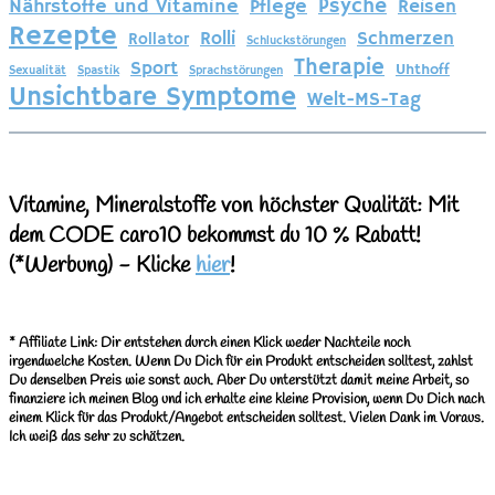
Psyche
Nährstoffe und Vitamine
Pflege
Reisen
Rezepte
Rolli
Schmerzen
Rollator
Schluckstörungen
Therapie
Sport
Uhthoff
Sexualität
Spastik
Sprachstörungen
Unsichtbare Symptome
Welt-MS-Tag
Vitamine, Mineralstoffe von höchster Qualität: Mit
dem CODE caro10 bekommst du 10 % Rabatt!
(*Werbung)
- Klicke
hier
!
*
Affiliate Link: Dir entstehen durch einen Klick weder Nachteile noch
irgendwelche Kosten. Wenn Du Dich für ein Produkt entscheiden solltest, zahlst
Du denselben Preis wie sonst auch. Aber Du unterstützt damit meine Arbeit, so
finanziere ich meinen Blog und ich erhalte eine kleine Provision, wenn Du Dich nach
einem Klick für das Produkt/Angebot entscheiden solltest. Vielen Dank im Voraus.
Ich weiß das sehr zu schätzen.