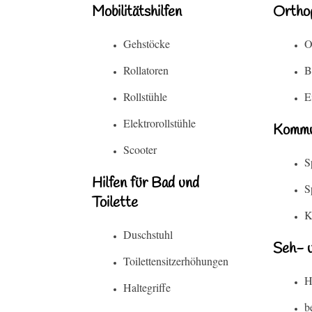
Mobilitätshilfen
Orthop
Gehstöcke
O
Rollatoren
B
Rollstühle
E
Elektrorollstühle
Kommun
Scooter
S
Hilfen für Bad und
S
Toilette
K
Duschstuhl
Seh- u
Toilettensitzerhöhungen
H
Haltegriffe
b