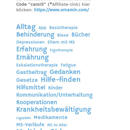
Code "caro15" (*
Affiliate-Link) hier
klicken:
https://www.ornamin.com/
Alltag
App
Basistherapie
Behinderung
Bücher
Blase
Depressionen
Eltern mit MS
Erfahrung
Ergotherapie
Ernährung
Eskalationstherapie
Fatigue
Gedanken
Gastbeitrag
Hilfe-finden
Gesetze
Hilfsmittel
Kinder
Kommunikation/Unterhaltung
Kooperationen
Krankheitsbewältigung
Medikamente
Logopädie
MS-Verläufe
MS im Alter