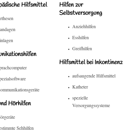
ädische Hilfsmittel
Hilfen zur
Selbstversorgung
rthesen
Anziehhilfen
andagen
Esshilfen
inlagen
Greifhilfen
ikationshilfen
Hilfsmittel bei Inkontinenz
prachcomputer
aufsaugende Hilfsmittel
pezialsoftware
Katheter
ommunikationsgeräte
spezielle
nd Hörhilfen
Versorgungssysteme
örgeräte
estimmte Sehhilfen