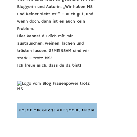
Bloggerin und Autorin. „Wir haben MS
und keiner sieht es!“ – auch gut, und
wenn doch, dann ist es auch kein
Problem.
Hier kannst du dich mit mir
austauschen, weinen, lachen und
trösten lassen. GEMEINSAM sind wir
stark – trotz MS!
Ich freue mich, dass du da bist!
FOLGE MIR GERNE AUF SOCIAL MEDIA