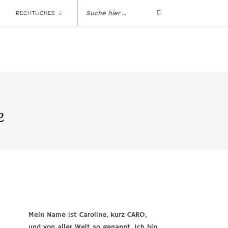
RECHTLICHES
e
Mein Name ist Caroline, kurz CARO,
und von aller Welt so genannt. Ich bin