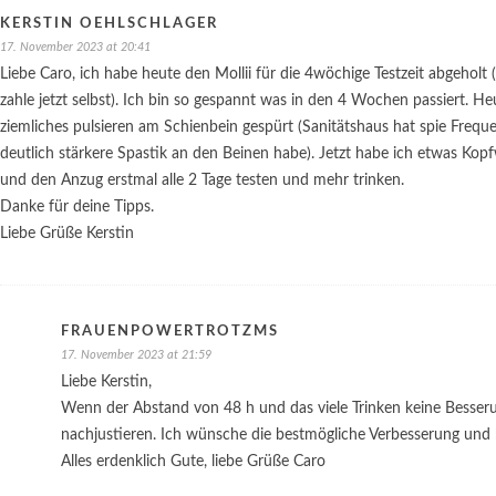
KERSTIN OEHLSCHLÄGER
17. November 2023 at 20:41
Liebe Caro, ich habe heute den Mollii für die 4wöchige Testzeit abgeholt
zahle jetzt selbst). Ich bin so gespannt was in den 4 Wochen passiert. H
ziemliches pulsieren am Schienbein gespürt (Sanitätshaus hat spie Freque
deutlich stärkere Spastik an den Beinen habe). Jetzt habe ich etwas Ko
und den Anzug erstmal alle 2 Tage testen und mehr trinken.
Danke für deine Tipps.
Liebe Grüße Kerstin
FRAUENPOWERTROTZMS
17. November 2023 at 21:59
Liebe Kerstin,
Wenn der Abstand von 48 h und das viele Trinken keine Besseru
nachjustieren. Ich wünsche die bestmögliche Verbesserung und b
Alles erdenklich Gute, liebe Grüße Caro