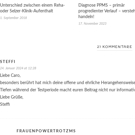
Unterschied zwischen einem Reha-
Diagnose PPMS – primär
oder Selzer-Klinik-Aufenthalt
progredienter Verlauf – verst
handeln!
1. September 2018
17. November 2023
21 KOMMENTARE
STEFFI
24. Januar 2024 at 12:28
Liebe Caro,
besonders berührt hat mich deine offene und ehrliche Herangehensweise
Tiefen während der Testperiode macht euren Beitrag nicht nur informati
Liebe Grüße,
Steffi
FRAUENPOWERTROTZMS