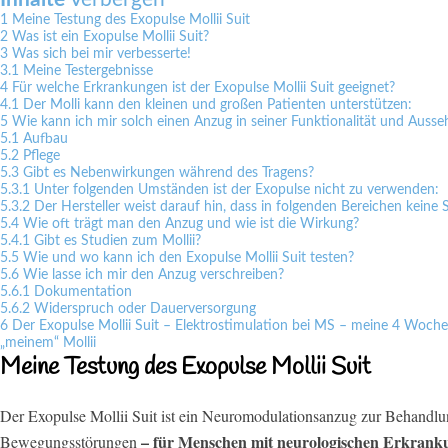
1
Meine Testung des Exopulse Mollii Suit
2
Was ist ein Exopulse Mollii Suit?
3
Was sich bei mir verbesserte!
3.1
Meine Testergebnisse
4
Für welche Erkrankungen ist der Exopulse Mollii Suit geeignet?
4.1
Der Molli kann den kleinen und großen Patienten unterstützen:
5
Wie kann ich mir solch einen Anzug in seiner Funktionalität und Ausse
5.1
Aufbau
5.2
Pflege
5.3
Gibt es Nebenwirkungen während des Tragens?
5.3.1
Unter folgenden Umständen ist der Exopulse nicht zu verwenden:
5.3.2
Der Hersteller weist darauf hin, dass in folgenden Bereichen keine
5.4
Wie oft trägt man den Anzug und wie ist die Wirkung?
5.4.1
Gibt es Studien zum Mollii?
5.5
Wie und wo kann ich den Exopulse Mollii Suit testen?
5.6
Wie lasse ich mir den Anzug verschreiben?
5.6.1
Dokumentation
5.6.2
Widerspruch oder Dauerversorgung
6
Der Exopulse Mollii Suit – Elektrostimulation bei MS – meine 4 Woch
„meinem“ Mollii
Meine Testung des Exopulse Mollii Suit
Der Exopulse Mollii Suit ist ein Neuromodulationsanzug zur Behandl
– für Menschen mit neurologischen Erkranku
Bewegungsstörungen