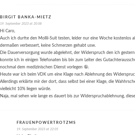
BIRGIT BANKA-MIETZ
19. September 2023 at 20:08
Hi Caro,
Auch ich durfte den Mollii-Suit testen, leider nur eine Woche kostenlos
dermaßen verbessert, keine Schmerzen gehabt usw.
Die Dauerversorgung wurde abgelehnt, der Widerspruch den ich gestern 
konnte ich in einigen Telefonaten bis bin zum Leiter des Gutachteraussch
nochmal dem medizinischen Dienst vorlegen 🤪.
Heute war ich beim VDK um eine Klage nach Ablehnung des Widerspruch
Allerdings erklärte mir der dort, dass selbst bei einer Klage, die Wahhrsch
vielleicht 10% liegen würde.
Naja, mal sehen wie lange es dauert bis zur Widerspruchablehnung, dies
FRAUENPOWERTROTZMS
19. September 2023 at 22:05