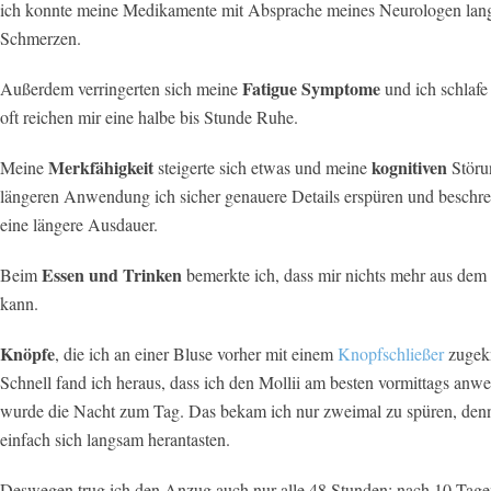
ich konnte meine Medikamente mit Absprache meines Neurologen lang
Schmerzen.
Fatigue Symptome
Außerdem verringerten sich meine
und ich schlafe
oft reichen mir eine halbe bis Stunde Ruhe.
Merkfähigkeit
kognitiven
Meine
steigerte sich etwas und meine
Störu
längeren Anwendung ich sicher genauere Details erspüren und beschr
eine längere Ausdauer.
Essen und Trinken
Beim
bemerkte ich, dass mir nichts mehr aus dem 
kann.
Knöpfe
, die ich an einer Bluse vorher mit einem
Knopfschließer
zugekn
Schnell fand ich heraus, dass ich den Mollii am besten vormittags a
wurde die Nacht zum Tag. Das bekam ich nur zweimal zu spüren, denn
einfach sich langsam herantasten.
Deswegen trug ich den Anzug auch nur alle 48 Stunden; nach 10 Tagen