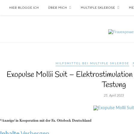
HIER BLOGGE ICH
ÜBER MICH
MULTIPLE SKLEROSE
ME
HILFSMITTEL BEI MULTIPLE SKLEROSE
Exopulse Mollii Suit – Elektrostimulati
Testung
25. April 2023
*Anzeige/ in Kooperation mit der Fa. Ottobock Deutschland
Inhalte
Verbergen