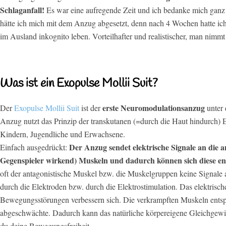
Schlaganfall!
Es war eine aufregende Zeit und ich bedanke mich ganz 
hätte ich mich mit dem Anzug abgesetzt, denn nach 4 Wochen hatte ic
im Ausland inkognito leben. Vorteilhafter und realistischer, man nim
Was ist ein Exopulse Mollii Suit?
erste Neuromodulationsanzug
Der
Exopulse Mollii Suit
ist der
unter 
Anzug nutzt das
Prinzip der transkutanen (=durch die Haut hindurch) 
Kindern, Jugendliche und Erwachsene.
Der Anzug sendet elektrische Signale an die a
Einfach ausgedrückt:
Gegenspieler wirkend) Muskeln und dadurch können sich diese e
oft der antagonistische Muskel bzw. die Muskelgruppen keine Signale 
durch die Elektroden bzw. durch die Elektrostimulation. Das elektrisc
Bewegungsstörungen verbessern sich. Die verkrampften Muskeln entspan
abgeschwächte. Dadurch kann das natürliche körpereigene Gleichgewich
du deine Bewegungsfreiheit.