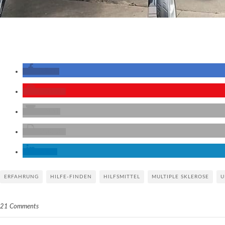
teilen
merken
E-Mail
drucken
teilen
ERFAHRUNG
HILFE-FINDEN
HILFSMITTEL
MULTIPLE SKLEROSE
U
21 Comments