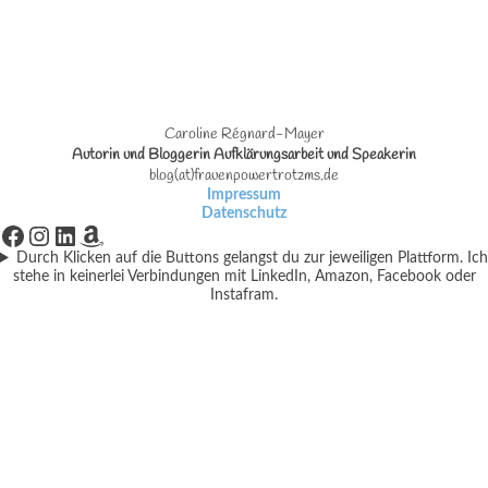
Caroline Régnard-Mayer
Autorin und Bloggerin Aufklärungsarbeit und Speakerin
blog(at)frauenpowertrotzms.de
Impressum
Datenschutz
Facebook
Instagram
LinkedIn
Amazon
Durch Klicken auf die Buttons gelangst du zur jeweiligen Plattform. Ich
stehe in keinerlei Verbindungen mit LinkedIn, Amazon, Facebook oder
Instafram.