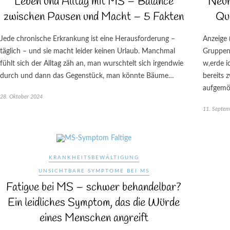
Leben und Alltag mit MS – Balance
Neur
zwischen Pausen und Macht – 5 Fakten
Qu
Jede chronische Erkrankung ist eine Herausforderung –
Anzeige 
täglich – und sie macht leider keinen Urlaub. Manchmal
Gruppenl
fühlt sich der Alltag zäh an, man wurschtelt sich irgendwie
w,erde i
durch und dann das Gegenstück, man könnte Bäume…
bereits 
aufgemöb
28. Oktober 2024
11. Septem
KRANKHEITSBEWÄLTIGUNG
UNSICHTBARE SYMPTOME BEI MS
Fatigue bei MS – schwer behandelbar?
Ein leidliches Symptom, das die Würde
eines Menschen angreift