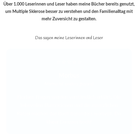
Über 1.000 Leserinnen und Leser haben meine Bücher bereits genutzt,
um Multiple Sklerose besser zu verstehen und den Familienalltag mit
mehr Zuversicht zu gestalten.
Das sagen meine Leserinnen und Leser
⭐⭐⭐⭐⭐
Morbus
Mama ist anders gesund
Florians Fragen werden verständlich erklärt. Die
liebevollen Illustrationen und die zusätzlichen
Rätsel machen das Buch besonders wertvoll. Ein
klarer Daumen hoch!