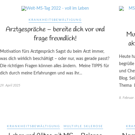
KRANKHEITSBEWÄLTIGUNG
Arztgespräche – bereite dich vor und
Mul
frage freundlich!
ak
Motivation fürs Arztgespräch Sagst du beim Arzt immer,
Heute ha
was dich wirklich beschäftigt – oder nur, was gerade passt?
begrüße 
Die richtigen Fragen können alles ändern. Meine TIPPS für
und Chef
dich durch meine Erfahrungen und was ihr…
Blog. Se
Thema 
29. April 2025
8. Februar
KRANKHEITSBEWÄLTIGUNG
MULTIPLE SKLEROSE
KRA