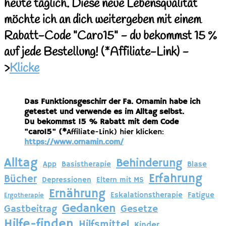
heute täglich. Diese neue Lebensqualität
möchte ich an dich weitergeben mit einem
Rabatt-Code "Caro15" - du bekommst 15 %
auf jede Bestellung!
(*Affiliate
-Link) -
>
Klicke
Das Funktionsgeschirr der Fa. Ornamin habe ich
getestet und verwende es im Alltag selbst.
Du bekommst 15 % Rabatt mit dem Code
"caro15" (*
Affiliate-Link) hier klicken:
https://www.ornamin.com/
Alltag
Behinderung
App
Basistherapie
Blase
Erfahrung
Bücher
Depressionen
Eltern mit MS
Ernährung
Eskalationstherapie
Fatigue
Ergotherapie
Gedanken
Gastbeitrag
Gesetze
Hilfe-finden
Hilfsmittel
Kinder