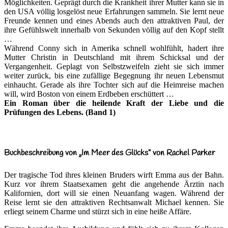
Möglichkeiten. Geprägt durch die Krankheit ihrer Mutter kann sie in
den USA völlig losgelöst neue Erfahrungen sammeln. Sie lernt neue
Freunde kennen und eines Abends auch den attraktiven Paul, der
ihre Gefühlswelt innerhalb von Sekunden völlig auf den Kopf stellt
…
Während Conny sich in Amerika schnell wohlfühlt, hadert ihre
Mutter Christin in Deutschland mit ihrem Schicksal und der
Vergangenheit. Geplagt von Selbstzweifeln zieht sie sich immer
weiter zurück, bis eine zufällige Begegnung ihr neuen Lebensmut
einhaucht. Gerade als ihre Tochter sich auf die Heimreise machen
will, wird Boston von einem Erdbeben erschüttert …
Ein Roman über die heilende Kraft der Liebe und die
Prüfungen des Lebens. (Band 1)
Buchbeschreibung von „Im Meer des Glücks“ von Rachel Parker
Der tragische Tod ihres kleinen Bruders wirft Emma aus der Bahn.
Kurz vor ihrem Staatsexamen geht die angehende Ärztin nach
Kalifornien, dort will sie einen Neuanfang wagen. Während der
Reise lernt sie den attraktiven Rechtsanwalt Michael kennen. Sie
erliegt seinem Charme und stürzt sich in eine heiße Affäre.