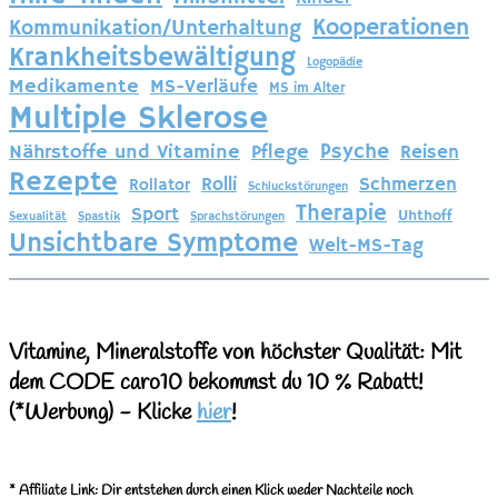
Kooperationen
Kommunikation/Unterhaltung
Krankheitsbewältigung
Logopädie
Medikamente
MS-Verläufe
MS im Alter
Multiple Sklerose
Psyche
Nährstoffe und Vitamine
Pflege
Reisen
Rezepte
Rolli
Schmerzen
Rollator
Schluckstörungen
Therapie
Sport
Uhthoff
Sexualität
Spastik
Sprachstörungen
Unsichtbare Symptome
Welt-MS-Tag
Vitamine, Mineralstoffe von höchster Qualität: Mit
dem CODE caro10 bekommst du 10 % Rabatt!
(*Werbung)
- Klicke
hier
!
*
Affiliate Link: Dir entstehen durch einen Klick weder Nachteile noch