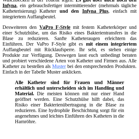
Infyna
, ein gebrauchsfertiger intermittierender (mehrmals tägliche
Katheterisierung) Katheter
und den
Infyna Plus
, einfach mit
integriertem Auffangbeutel.
Desweiteren den
VaPro F-Style
mit festem Katheterkörper und
einer Schutzhülse, um das Risiko eines Bakterientransfers in die
Blase zu reduzieren. Sanfte Katheteraugen erleichtern das
Einführen. Der VaPro F-Style gibt es
mit einem integriertem
Auffangbeutel mit Rücklaufsperre. Ihr seht, es stehen einige
Produkte zur Verfügung. Deswegen lasst euch unbedingt beraten
und probiert verschiedene Arten von Katheter und Firmen aus. Alle
Katheter zu bestellen als
Muster
bei den entsprechenden Produkten.
Einfach in der Tabelle Muster anklicken.
Alle Katheter sind für Frauen und Männer
erhältlich und unterscheiden sich im Handling und
Material.
Die meisten können mit nur einer Hand
geöffnet werden. Eine Schutzhülse hilft dabei, das
Risiko einer Bakterienübertragung in die Blase zu
reduzieren. Eine hydrophile Beschichtung sorgt für ein
angenehmes und leichtes Einführen des Katheters in die
Harnröhre.