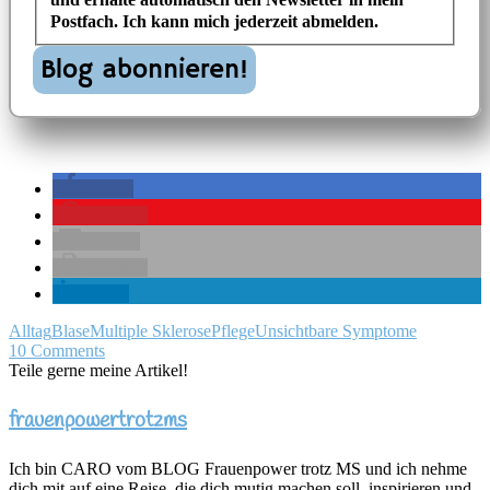
Postfach. Ich kann mich jederzeit abmelden.
teilen
merken
E-Mail
drucken
teilen
Alltag
Blase
Multiple Sklerose
Pflege
Unsichtbare Symptome
10 Comments
Teile gerne meine Artikel!
frauenpowertrotzms
Ich bin CARO vom BLOG Frauenpower trotz MS und ich nehme
dich mit auf eine Reise, die dich mutig machen soll, inspirieren und