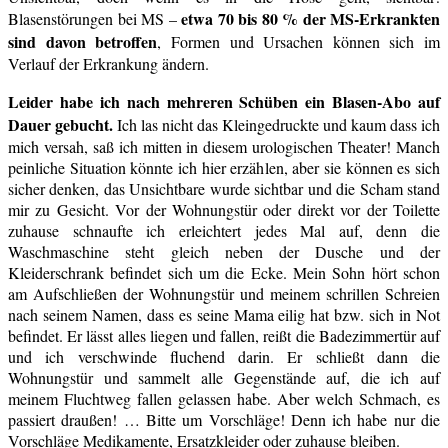
etwa 70 bis 80 % der MS-Erkrankten
Blasenstörungen bei MS –
sind davon betroffen
, Formen und Ursachen können sich im
Verlauf der Erkrankung ändern.
Leider habe ich nach mehreren Schüben ein Blasen-Abo auf
Dauer gebucht.
Ich las nicht das Kleingedruckte und kaum dass ich
mich versah, saß ich mitten in diesem urologischen Theater! Manch
peinliche Situation könnte ich hier erzählen, aber sie können es sich
sicher denken, das Unsichtbare wurde sichtbar und die Scham stand
mir zu Gesicht. Vor der Wohnungstür oder direkt vor der Toilette
zuhause schnaufte ich erleichtert jedes Mal auf, denn die
Waschmaschine steht gleich neben der Dusche und der
Kleiderschrank befindet sich um die Ecke. Mein Sohn hört schon
am Aufschließen der Wohnungstür und meinem schrillen Schreien
nach seinem Namen, dass es seine Mama eilig hat bzw. sich in Not
befindet. Er lässt alles liegen und fallen, reißt die Badezimmertür auf
und ich verschwinde fluchend darin. Er schließt dann die
Wohnungstür und sammelt alle Gegenstände auf, die ich auf
meinem Fluchtweg fallen gelassen habe. Aber welch Schmach, es
passiert draußen! … Bitte um Vorschläge! Denn ich habe nur die
Vorschläge Medikamente, Ersatzkleider oder zuhause bleiben.