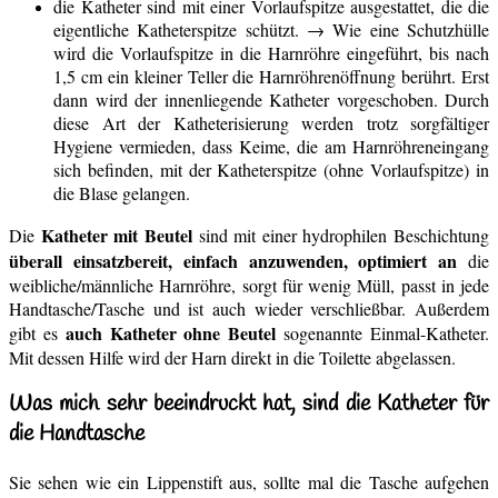
die Katheter sind mit einer Vorlaufspitze ausgestattet, die die
eigentliche Katheterspitze schützt. → Wie eine Schutzhülle
wird die Vorlaufspitze in die Harnröhre eingeführt, bis nach
1,5 cm ein kleiner Teller die Harnröhrenöffnung berührt. Erst
dann wird der innenliegende Katheter vorgeschoben. Durch
diese Art der Katheterisierung werden trotz sorgfältiger
Hygiene vermieden, dass Keime, die am Harnröhreneingang
sich befinden, mit der Katheterspitze (ohne Vorlaufspitze) in
die Blase gelangen.
Katheter mit Beutel
Die
sind mit einer hydrophilen Beschichtung
überall einsatzbereit, einfach anzuwenden, optimiert an
die
weibliche/männliche Harnröhre, sorgt für wenig Müll, passt in jede
Handtasche/Tasche und ist auch wieder verschließbar. Außerdem
auch Katheter ohne Beutel
gibt es
sogenannte Einmal-Katheter.
Mit dessen Hilfe wird der Harn direkt in die Toilette abgelassen.
Was mich sehr beeindruckt hat, sind die Katheter für
die Handtasche
Sie sehen wie ein Lippenstift aus, sollte mal die Tasche aufgehen