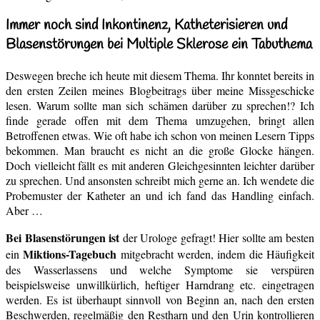
Immer noch sind Inkontinenz, Katheterisieren und
Blasenstörungen bei Multiple Sklerose ein Tabuthema
Deswegen breche ich heute mit diesem Thema. Ihr konntet bereits in
den ersten Zeilen meines Blogbeitrags über meine Missgeschicke
lesen. Warum sollte man sich schämen darüber zu sprechen!? Ich
finde gerade offen mit dem Thema umzugehen, bringt allen
Betroffenen etwas. Wie oft habe ich schon von meinen Lesern Tipps
bekommen. Man braucht es nicht an die große Glocke hängen.
Doch vielleicht fällt es mit anderen Gleichgesinnten leichter darüber
zu sprechen. Und ansonsten schreibt mich gerne an. Ich wendete die
Probemuster der Katheter an und ich fand das Handling einfach.
Aber …
Bei Blasenstörungen ist
der Urologe gefragt! Hier sollte am besten
Miktions-Tagebuch
ein
mitgebracht werden, indem die Häufigkeit
des Wasserlassens und welche Symptome sie verspüren
beispielsweise unwillkürlich, heftiger Harndrang etc. eingetragen
werden. Es ist überhaupt sinnvoll von Beginn an, nach den ersten
Beschwerden, regelmäßig den Restharn und den Urin kontrollieren