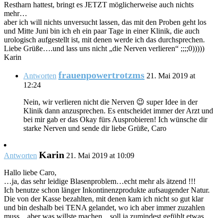
Restharn hattest, bringt es JETZT möglicherweise auch nichts
mehr…
aber ich will nichts unversucht lassen, das mit den Proben geht los
und Mitte Juni bin ich eh ein paar Tage in einer Klinik, die auch
urologisch aufgestellt ist, mit denen werde ich das durchsprechen.
Liebe Grüße….und lass uns nicht „die Nerven verlieren“ ;;;;0)))))
Karin
frauenpowertrotzms
Antworten
21. Mai 2019 at
12:24
Nein, wir verlieren nicht die Nerven 😉 super Idee in der
Klinik dann anzusprechen. Es entscheidet immer der Arzt und
bei mir gab er das Okay fürs Ausprobieren! Ich wünsche dir
starke Nerven und sende dir liebe Grüße, Caro
Karin
Antworten
21. Mai 2019 at 10:09
Hallo liebe Caro,
…ja, das sehr leidige Blasenproblem…echt mehr als ätzend !!!
Ich benutze schon länger Inkontinenzprodukte aufsaugender Natur.
Die von der Kasse bezahlten, mit denen kam ich nicht so gut klar
und bin deshalb bei TENA gelandet, wo ich aber immer zuzahlen
muss…aber was willste machen…soll ja zumindest gefühlt etwas