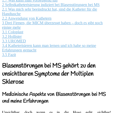
1.7
Was kann man vorbeugend tun
2
Selbstkatheterisierung indiziert bei Blasenstörungen bei MS
2.1
Was mich sehr beeindruckt hat, sind die Katheter für die
Handtasche
2.2
Anwendung von Kathetern
3
Drei Firmen, die MICM überzeugt haben – doch es gibt noch
einige mehr
3.1
Coloplast
3.2
Hollister
3.3
UROMED
3.4
Katheterisieren kann man lernen und ich habe so meine
Erfahrungen gemacht
3.5
Fazit
Blasenstörungen bei MS gehört zu den
unsichtbaren Symptome der Multiplen
Sklerose
Medizinische Aspekte von Blasenstörungen bei MS
und meine Erfahrungen
Unsichtbar, doch wenn es in die Hose geht, sichtbar!