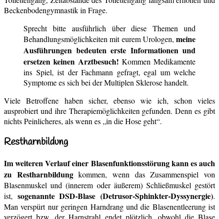
Beckenbodengymnastik in Frage.
Sprecht bitte ausführlich über diese Themen und
meine
Behandlungsmöglichkeiten mit eurem Urologen,
Ausführungen bedeuten erste Informationen und
ersetzen keinen Arztbesuch!
Kommen Medikamente
ins Spiel, ist der Fachmann gefragt, egal um welche
Symptome es sich bei der Multiplen Sklerose handelt.
Viele Betroffene haben sicher, ebenso wie ich, schon vieles
ausprobiert und ihre Therapiemöglichkeiten gefunden. Denn es gibt
nichts Peinlicheres, als wenn es „in die Hose geht“.
Restharnbildung
Im weiteren Verlauf einer Blasenfunktionsstörung kann es auch
zu Restharnbildung
kommen, wenn das Zusammenspiel von
Blasenmuskel und (innerem oder äußerem) Schließmuskel gestört
sogenannte DSD-Blase (Detrusor-Sphinkter-Dyssynergie)
ist,
.
Man verspürt nur geringen Harndrang und die Blasenentleerung ist
verzögert bzw. der Harnstrahl endet plötzlich, obwohl die Blase