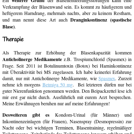
weiterer Grund
Ein
der Blasenentleerungsstörungen kann eine
Verkrampfung der Blasenwand sein. Es kommt zu häufigerem und
heftigerem Harndrang, mehrmals nachts, aber zu keinem Restharn,
Dranginkontinenz (spastische
und man nennt diese Art auch
Blase)
.
Therapie
Als Therapie zur Erhöhung der Blasenkapazität kommen
Anticholinerge Medikamente
z.B. Trospiumchlorid (Spasmex) in
Frage. Seit 2011 ist Botulinumtoxin (Botox) bei Harninkontinenz
mit Überaktivität bei MS zugelassen. Ich habe keinerlei Erfahrung
damit, nur mit Anticholinerge Medikamente, wie
Spasmex
. Zurzeit
nehme ich morgens
Betmiga 50 mg
. Bei letzteren dürfen nur bei
guter Nierenfunktion genommen werden. Den Beipackzettel lese ich
mir erst gar nicht durch. Ausführlich mit eurem Arzt besprechen.
Meine Erwähnugen beruhen nur auf meine Erfahrungen!
Desweiteren gibt es
Kondom-Urinal (für Männer) und
Inkontinenzeinlagen (für Frauen), Nasenspray (Desmopressin) zur
Nacht oder bei wichtigen Terminen, Blasentraining, regelmäßiger
Toilettengang, Zeitabstände des Toilettengang langsam erhöhen und