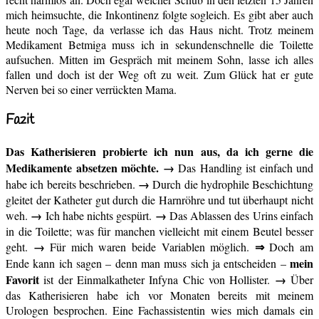
mich heimsuchte, die Inkontinenz folgte sogleich. Es gibt aber auch
heute noch Tage, da verlasse ich das Haus nicht. Trotz meinem
Medikament Betmiga muss ich in sekundenschnelle die Toilette
aufsuchen. Mitten im Gespräch mit meinem Sohn, lasse ich alles
fallen und doch ist der Weg oft zu weit. Zum Glück hat er gute
Nerven bei so einer verrückten Mama.
Fazit
Das Katherisieren probierte ich nun aus, da ich gerne die
Medikamente absetzen möchte.
→
Das Handling ist einfach und
→
habe ich bereits beschrieben.
Durch die hydrophile Beschichtung
gleitet der Katheter gut durch die Harnröhre und tut überhaupt nicht
→
→
weh.
Ich habe nichts gespürt.
Das Ablassen des Urins einfach
in die Toilette; was für manchen vielleicht mit einem Beutel besser
→
⇒
geht.
Für mich waren beide Variablen möglich.
Doch am
mein
Ende kann ich sagen – denn man muss sich ja entscheiden –
Favorit
→
ist der Einmalkatheter Infyna Chic von Hollister.
Über
das Katherisieren habe ich vor Monaten bereits mit meinem
Urologen besprochen. Eine Fachassistentin wies mich damals ein