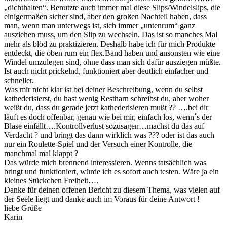
„dichthalten“. Benutzte auch immer mal diese Slips/Windelslips, die
einigermaßen sicher sind, aber den großen Nachteil haben, dass
man, wenn man unterwegs ist, sich immer „untenrum“ ganz
ausziehen muss, um den Slip zu wechseln. Das ist so manches Mal
mehr als blöd zu praktizieren. Deshalb habe ich für mich Produkte
entdeckt, die oben rum ein flex.Band haben und ansonsten wie eine
Windel umzulegen sind, ohne dass man sich dafür ausziegen müßte.
Ist auch nicht prickelnd, funktioniert aber deutlich einfacher und
schneller.
Was mir nicht klar ist bei deiner Beschreibung, wenn du selbst
kathederisierst, du hast wenig Restharn schreibst du, aber woher
weißt du, dass du gerade jetzt kathederisieren mußt ?? ….bei dir
läuft es doch offenbar, genau wie bei mir, einfach los, wenn´s der
Blase einfällt….Kontrollverlust sozusagen…machst du das auf
Verdacht ? und bringt das dann wirklich was ??? oder ist das auch
nur ein Roulette-Spiel und der Versuch einer Kontrolle, die
manchmal mal klappt ?
Das würde mich brennend interessieren. Wenns tatsächlich was
bringt und funktioniert, würde ich es sofort auch testen. Wäre ja ein
kleines Stückchen Freiheit….
Danke für deinen offenen Bericht zu diesem Thema, was vielen auf
der Seele liegt und danke auch im Voraus für deine Antwort !
liebe Grüße
Karin