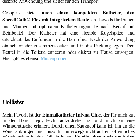
diskrete Anwendung und sicher für den Transport.
auch einen kompakten Katheter, den
Coloplast bietet
SpeediCath© Flex mit integriertem Beute
, an. Jeweils für Frauen
und Männer mit optimalen Katheterlängen. Je nach Bedarf mit
Beinbeutel. Der Katheter hat eine flexible Kugelspitze und
erleichtert das Einführen in die Harnröhre. Nach der Anwendung
einfach wieder zusammenstecken und in die Packung legen. Den
Beutel in die Toilette entleeren oder diskret zu Hause entsorgen.
Hier gibt es ebenso
Musterproben
.
Hollister
Mein Favorit ist der
Einmalkatheter Infyna Chic
, der für mich gut
in der Hand liegt, leicht aufzudrehen ist und mich an eine
Wimperntusche erinnert. Durch einen Saugnapf kann ich ihn an die
Wand anbringen und muss ihn unterwegs nicht auf ein öffentliches
Waschbecken in der Toilette legen.
Es gibt aber auch noch den