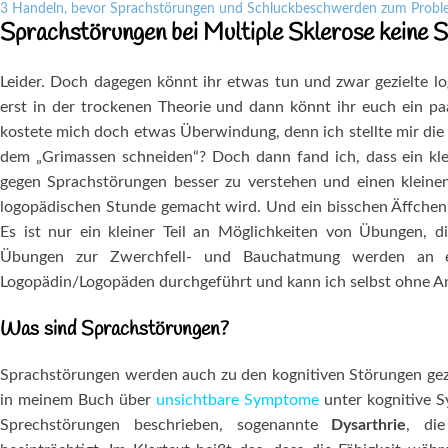
3
Handeln, bevor Sprachstörungen und Schluckbeschwerden zum Probl
Sprachstörungen bei Multiple Sklerose keine S
Leider. Doch dagegen könnt ihr etwas tun und zwar gezielte l
erst in der trockenen Theorie und dann könnt ihr euch ein pa
kostete mich doch etwas Überwindung, denn ich stellte mir die 
dem „Grimassen schneiden“? Doch dann fand ich, dass ein kl
gegen Sprachstörungen besser zu verstehen und einen klein
logopädischen Stunde gemacht wird. Und ein bisschen Äffchen 
Es ist nur ein kleiner Teil an Möglichkeiten von Übungen, d
Übungen zur Zwerchfell- und Bauchatmung werden an e
Logopädin/Logopäden durchgeführt und kann ich selbst ohne An
Was sind Sprachstörungen?
Sprachstörungen werden auch zu den kognitiven Störungen gezäh
in meinem Buch über
unsichtbare Symptome
unter kognitive S
Sprechstörungen beschrieben, sogenannte
Dysarthrie
, die