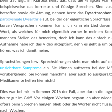
beeinträchtigt. Im Klartext heißt das, dass die Fähigkeit wäh
beispielsweise das korrekte und flüssige Sprechen. Sind zu
betroffen sowie die Atmung, nennen Ärzte das
Dysarthrophon
paroxysmale
Dysarthrie
auf, bei der der eigentliche Sprachfluss
kurzen Versprechern kommen kann. Ich kann ein Lied davon 
Wort, als welches für mich eigentlich vorher in meinem Kop
manchen Stellen das bemerken, doch ich kann das einfach ni
Aufnahme habe ich das Video akzeptiert, denn es geht ja um S
hören, was ich damit meine.
Sprachstörungen bzw. Sprechstörungen sieht man nicht auf den
unsichtbare Symptome
ein. Sie können auftreten bei der MS
vorübergehend. Sie können manchmal aber auch so ausgeprägt 
Medikamente helfen hier nicht!
Dies war bei mir im Sommer 2016 der Fall, aber durch die log
heute gut im Griff. Vor einigen Wochen begann ich aber wieder
öfters beim Sprechen hängen blieb oder die Wörter nicht flüssig
nach Wochen
.