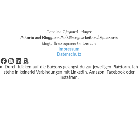
Caroline Régnard-Mayer
Autorin und Bloggerin Aufklärungsarbeit und Speakerin
blog(at)frauenpowertrotzms.de
Impressum
Datenschutz
Facebook
Instagram
LinkedIn
Amazon
Durch Klicken auf die Buttons gelangst du zur jeweiligen Plattform. Ich
stehe in keinerlei Verbindungen mit LinkedIn, Amazon, Facebook oder
Instafram.