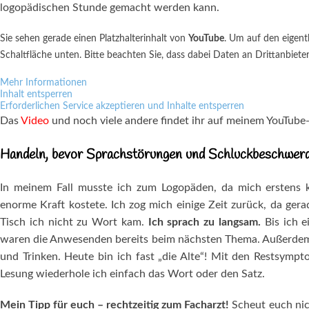
logopädischen Stunde gemacht werden kann.
Sie sehen gerade einen Platzhalterinhalt von
YouTube
. Um auf den eigentl
Schaltfläche unten. Bitte beachten Sie, dass dabei Daten an Drittanbiet
Mehr Informationen
Inhalt entsperren
Erforderlichen Service akzeptieren und Inhalte entsperren
Das
Video
und noch viele andere findet ihr auf meinem YouTube
Handeln, bevor Sprachstörungen und Schluckbeschwer
In meinem Fall musste ich zum Logopäden, da mich erstens k
enorme Kraft kostete. Ich zog mich einige Zeit zurück, da ger
Tisch ich nicht zu Wort kam.
Ich sprach zu langsam.
Bis ich e
waren die Anwesenden bereits beim nächsten Thema. Außerdem
und Trinken. Heute bin ich fast „die Alte“! Mit den Restsymp
Lesung wiederhole ich einfach das Wort oder den Satz.
Mein Tipp für euch – rechtzeitig zum Facharzt!
Scheut euch nich