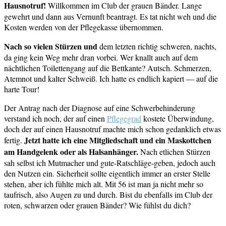
Hausnotruf!
Willkommen im Club der grauen Bänder. Lange
gewehrt und dann aus Vernunft beantragt. Es tat nicht weh und die
Kosten werden von der Pflegekasse übernommen.
Nach so vielen Stürzen und
dem letzten richtig schweren, nachts,
da ging kein Weg mehr dran vorbei. Wer knallt auch auf dem
nächtlichen Toilettengang auf die Bettkante? Autsch. Schmerzen,
Atemnot und kalter Schweiß. Ich hatte es endlich kapiert — auf die
harte Tour!
Der Antrag nach der Diagnose auf eine Schwerbehinderung
verstand ich noch, der auf einen
Pflegegrad
kostete Überwindung,
doch der auf einen Hausnotruf machte mich schon gedanklich etwas
Jetzt hatte ich eine Mitgliedschaft und ein Maskottchen
fertig.
am Handgelenk oder als Halsanhänger.
Nach etlichen Stürzen
sah selbst ich Mutmacher und gute-Ratschläge-geben, jedoch auch
den Nutzen ein. Sicherheit sollte eigentlich immer an erster Stelle
stehen, aber ich fühlte mich alt. Mit 56 ist man ja nicht mehr so
taufrisch, also Augen zu und durch. Bist du ebenfalls im Club der
roten, schwarzen oder grauen Bänder? Wie fühlst du dich?