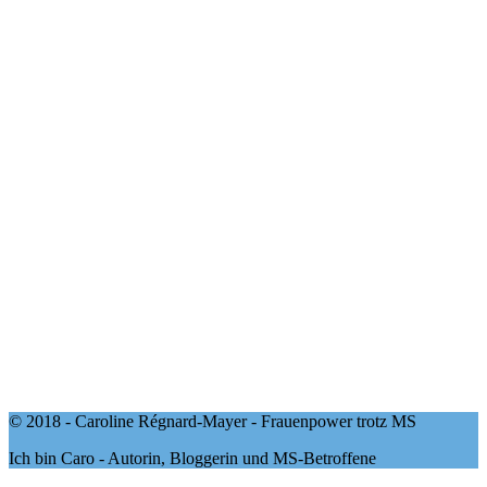
© 2018 - Caroline Régnard-Mayer - Frauenpower trotz MS
Ich bin Caro - Autorin, Bloggerin und MS-Betroffene