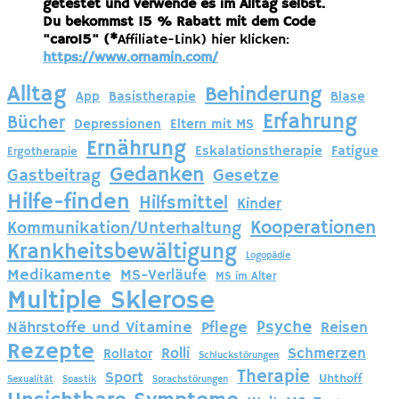
getestet und verwende es im Alltag selbst.
Du bekommst 15 % Rabatt mit dem Code
"caro15" (*
Affiliate-Link) hier klicken:
https://www.ornamin.com/
Alltag
Behinderung
App
Basistherapie
Blase
Erfahrung
Bücher
Depressionen
Eltern mit MS
Ernährung
Eskalationstherapie
Fatigue
Ergotherapie
Gedanken
Gastbeitrag
Gesetze
Hilfe-finden
Hilfsmittel
Kinder
Kooperationen
Kommunikation/Unterhaltung
Krankheitsbewältigung
Logopädie
Medikamente
MS-Verläufe
MS im Alter
Multiple Sklerose
Psyche
Nährstoffe und Vitamine
Pflege
Reisen
Rezepte
Rolli
Schmerzen
Rollator
Schluckstörungen
Therapie
Sport
Uhthoff
Sexualität
Spastik
Sprachstörungen