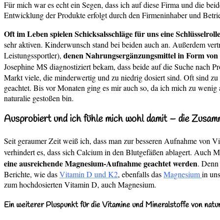
Für mich war es echt ein Segen, dass ich auf diese Firma und die bei
Entwicklung der Produkte erfolgt durch den Firmeninhaber und Betr
Oft im Leben spielen Schicksalsschläge für uns eine Schlüsselrolle
sehr aktiven. Kinderwunsch stand bei beiden auch an. Außerdem vertru
denen Nahrungsergänzungsmittel in Form von 
Leistungssportler),
Josephine MS diagnostiziert bekam, dass beide auf die Suche nach Pr
Markt viele, die minderwertig und zu niedrig dosiert sind. Oft sind zu
geachtet. Bis vor Monaten ging es mir auch so, da ich mich zu wenig
naturalie gestoßen bin.
Ausprobiert und ich fühle mich wohl damit – die Zusam
Seit geraumer Zeit weiß ich, dass man zur besseren Aufnahme von V
verhindert es, dass sich Calcium in den Blutgefäßen ablagert. Auch 
eine ausreichende Magnesium-Aufnahme geachtet werden
. Denn 
Berichte, wie das
Vitamin D und K2
, ebenfalls das
Magnesium
in un
zum hochdosierten Vitamin D, auch Magnesium.
Ein weiterer Pluspunkt für die Vitamine und Mineralstoffe von natur