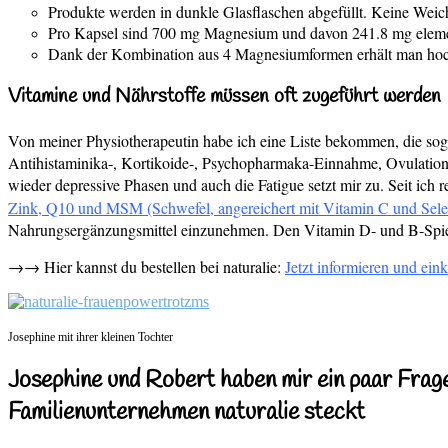
Produkte werden in dunkle Glasflaschen abgefüllt. Keine Weic
Pro Kapsel sind 700 mg Magnesium und davon 241.8 mg eleme
Dank der Kombination aus 4 Magnesiumformen erhält man hoc
Vitamine und Nährstoffe müssen oft zugeführt werden
Von meiner Physiotherapeutin habe ich eine Liste bekommen, die s
Antihistaminika-, Kortikoide-, Psychopharmaka-Einnahme, Ovulatio
wieder depressive Phasen und auch die Fatigue setzt mir zu. Seit i
Zink, Q10 und MSM (Schwefel, angereichert mit Vitamin C und Selen
Nahrungsergänzungsmittel einzunehmen. Den Vitamin D- und B-Spiege
→→ Hier kannst du bestellen bei naturalie:
Jetzt informieren und ein
Josephine mit ihrer kleinen Tochter
Josephine und Robert haben mir ein paar Frage
Familienunternehmen naturalie steckt