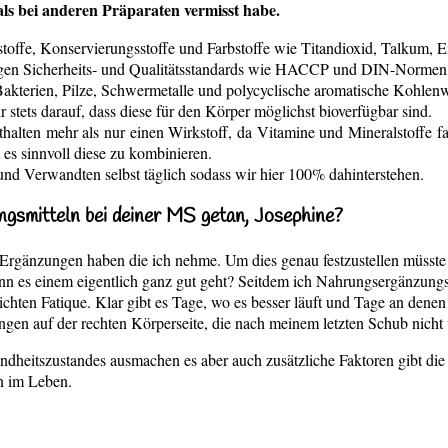
ls bei anderen Präparaten vermisst habe.
zstoffe, Konservierungsstoffe und Farbstoffe wie Titandioxid, Talkum, 
ngen Sicherheits- und Qualitätsstandards wie HACCP und DIN-Normen h
kterien, Pilze, Schwermetalle und polycyclische aromatische Kohlenwa
r stets darauf, dass diese für den Körper möglichst bioverfügbar sind.
thalten mehr als nur einen Wirkstoff, da Vitamine und Mineralstoffe 
es sinnvoll diese zu kombinieren.
nd Verwandten selbst täglich sodass wir hier 100% dahinterstehen.
gsmitteln bei deiner MS getan, Josephine?
ie Ergänzungen haben die ich nehme. Um dies genau festzustellen müsst
nn es einem eigentlich ganz gut geht? Seitdem ich Nahrungsergänzung
eichten Fatique. Klar gibt es Tage, wo es besser läuft und Tage an d
ungen auf der rechten Körperseite, die nach meinem letzten Schub nicht
dheitszustandes ausmachen es aber auch zusätzliche Faktoren gibt die 
n im Leben.