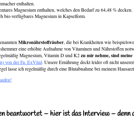
hmacher enthalten.
ntares Magnesium enthalten, welches den Bedarf zu 64,48 % decken.
h bio-verfügbares Magnesium in Kapselform.
Mikronährstoffräuber
ogenannten
, die bei Krankheiten wie beispielsw
nshemmer eine erhöhte Aufnahme von Vitaminen und Nährstoffen notwe
zu mir nehme, sind mein
ch regelmäßig Magnesium, Vitamin D und K2
) von der Fa. ExVital
. Unsere Ernährung deckt leider oft nicht unse
l lasse ich regelmäßig durch eine Blutabnahme bei meinem Hausarzt 
kaufen!
n beantwortet – hier ist das Interview – denn a