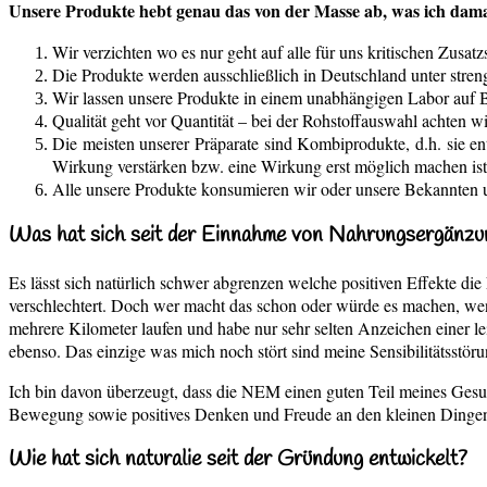
Unsere Produkte hebt genau das von der Masse ab, was ich dama
Wir verzichten wo es nur geht auf alle für uns kritischen Zusat
Die Produkte werden ausschließlich in Deutschland unter stre
Wir lassen unsere Produkte in einem unabhängigen Labor auf Ba
Qualität geht vor Quantität – bei der Rohstoffauswahl achten wi
Die meisten unserer Präparate sind Kombiprodukte, d.h. sie en
Wirkung verstärken bzw. eine Wirkung erst möglich machen ist 
Alle unsere Produkte konsumieren wir oder unsere Bekannten u
Was hat sich seit der Einnahme von Nahrungsergänzun
Es lässt sich natürlich schwer abgrenzen welche positiven Effekte d
verschlechtert. Doch wer macht das schon oder würde es machen, we
mehrere Kilometer laufen und habe nur sehr selten Anzeichen einer l
ebenso. Das einzige was mich noch stört sind meine Sensibilitätsstör
Ich bin davon überzeugt, dass die NEM einen guten Teil meines Gesun
Bewegung sowie positives Denken und Freude an den kleinen Dinge
Wie hat sich naturalie seit der Gründung entwickelt?