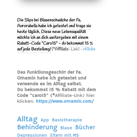
Die Slips bei Blasenschwäche der Fa.
Aurorabella habe ich getestet und trage sie
heute täglich. Diese neue Lebensqualität
möchte ich an dich weitergeben mit einem
Rabatt-Code "Caro15" - du bekommst 15 %
auf jede Bestellung!
(*Affiliate
-Link) ->
Klicke
Das Funktionsgeschirr der Fa.
Ornamin habe ich getestet und
verwende es im Alltag selbst.
Du bekommst 15 % Rabatt mit dem
Code "caro15" (*
Affiliate-Link) hier
klicken:
https://www.ornamin.com/
Alltag
App
Basistherapie
Behinderung
Bücher
Blase
Depressionen
Eltern mit MS