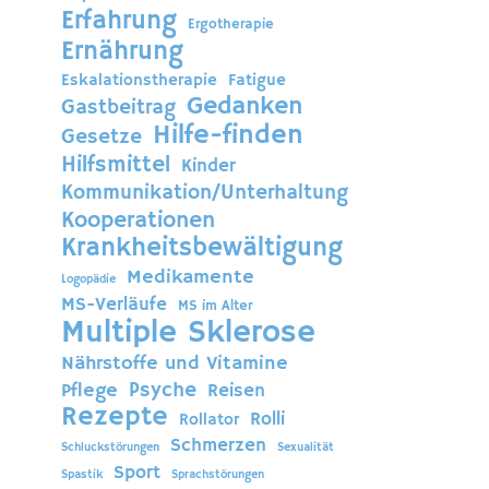
Erfahrung
Ergotherapie
Ernährung
Eskalationstherapie
Fatigue
Gedanken
Gastbeitrag
Hilfe-finden
Gesetze
Hilfsmittel
Kinder
Kommunikation/Unterhaltung
Kooperationen
Krankheitsbewältigung
Medikamente
Logopädie
MS-Verläufe
MS im Alter
Multiple Sklerose
Nährstoffe und Vitamine
Psyche
Pflege
Reisen
Rezepte
Rolli
Rollator
Schmerzen
Schluckstörungen
Sexualität
Sport
Spastik
Sprachstörungen