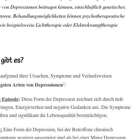
g von Depressionen beitragen können, einschließlich genetischer,
aktoren. Behandlungsmöglichkeiten können psychotherapeutische
e beispielsweise Lichttherapie oder Elektrokrampftherapie
gibt es?
e aufgrund ihrer Ursachen, Symptome und Verlaufsweisen
figsten Arten von Depressionen
:
2
e Episode
:
Diese Form der Depression zeichnet sich durch tiefe
törungen, Energieverlust und negative Gedanken aus. Die Symptome
en und signifikant die Lebensqualität beeinträchtigen.
:
Eine Form der Depression, bei der Betroffene chronisch
Symptome weniger ausgeprägt sind als bei einer Major Depression.