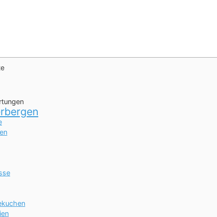
tungen
rbergen
e
ien
sse
ekuchen
ien