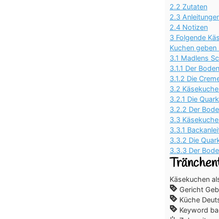
2.2
Zutaten
2.3
Anleitunge
2.4
Notizen
3
Folgende Käs
Kuchen geben so
3.1
Madlens S
3.1.1
Der Boden
3.1.2
Die Creme
3.2
Käsekuche
3.2.1
Die Quar
3.2.2
Der Bod
3.3
Käsekuche
3.3.1
Backanlei
3.3.2
Die Qua
3.3.3
Der Bod
Tränchen
Käsekuchen al
Gericht
Geb
Küche
Deut
Keyword
ba