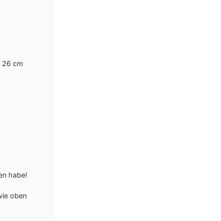
Ø 26 cm
sen habe!
wie oben