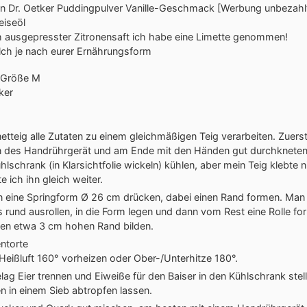
n
Dr. Oetker Puddingpulver Vanille-Geschmack
[Werbung unbezahl
eiseöl
h ausgepresster Zitronensaft
ich habe eine Limette genommen!
lch
je nach eurer Ernährungsform
Größe M
ker
etteig alle Zutaten zu einem gleichmäßigen Teig verarbeiten. Zuers
 des Handrührgerät und am Ende mit den Händen gut durchkneten
hlschrank (in Klarsichtfolie wickeln) kühlen, aber mein Teig klebte 
 ich ihn gleich weiter.
in eine Springform Ø 26 cm drücken, dabei einen Rand formen. Ma
 rund ausrollen, in die Form legen und dann vom Rest eine Rolle f
nen etwa 3 cm hohen Rand bilden.
Heißluft 160° vorheizen oder Ober-/Unterhitze 180°.
lag Eier trennen und Eiweiße für den Baiser in den Kühlschrank stel
n in einem Sieb abtropfen lassen.