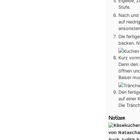
Eigelbe, 
Stufe.
Nach und n
auf niedri
ansonsten
Die fertig
backen. N
Kurz vorm
Dann den 
öffnen un
Baiser m
Den ferti
auf einer 
Die Tränch
Notizen
von Natascha
Auch Judith h