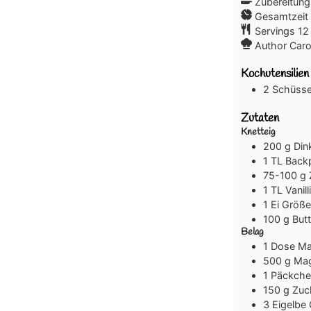
Zubereitung
Gesamtzeit
Servings
12
Author
Caro
Kochutensilien
2 Schüsse
Zutaten
Knetteig
200
g
Din
1
TL
Backp
75-100
g
1
TL
Vanil
1
Ei
Größ
100
g
Butt
Belag
1
Dose
Ma
500
g
Mag
1
Päckche
150
g
Zuc
3
Eigelbe