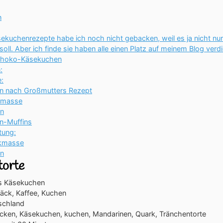
n
ekuchenrezepte habe ich noch nicht gebacken, weil es ja nicht nur 
ll. Aber ich finde sie haben alle einen Platz auf meinem Blog verdi
choko-Käsekuchen
:
:
n nach Großmutters Rezept
kmasse
en
n-Muffins
tung:
rkmasse
en
torte
s Käsekuchen
äck, Kaffee, Kuchen
schland
cken, Käsekuchen, kuchen, Mandarinen, Quark, Tränchentorte