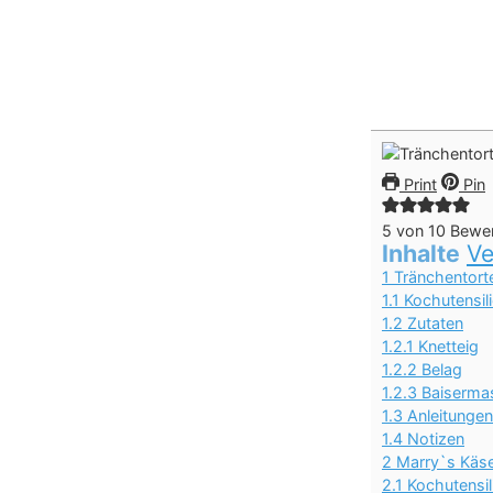
Print
Pin
5
von
10
Bewer
Inhalte
Ve
1
Tränchentort
1.1
Kochutensil
1.2
Zutaten
1.2.1
Knetteig
1.2.2
Belag
1.2.3
Baiserma
1.3
Anleitungen
1.4
Notizen
2
Marry`s Käs
2.1
Kochutensil