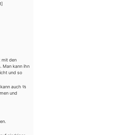
t]
t mit den
. Man kann ihn
nicht und so
n kann auch ⅔
ormen und
len.