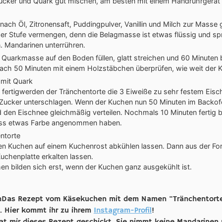
Zucker und Quark gut mischen, am besten mit einem Handrührgerät a
ach Öl, Zitronensaft, Puddingpulver, Vanillin und Milch zur Masse 
ger Stufe vermengen, denn die Belagmasse ist etwas flüssig und spr
. Mandarinen unterrühren.
e Quarkmasse auf den Boden füllen, glatt streichen und 60 Minuten 
ach 50 Minuten mit einem Holzstäbchen überprüfen, wie weit der K
 fertigwerden der Tränchentorte die 3 Eiweiße zu sehr festem Eisc
Zucker unterschlagen. Wenn der Kuchen nun 50 Minuten im Backofe
d den Eischnee gleichmäßig verteilen. Nochmals 10 Minuten fertig 
uss etwas Farbe angenommen haben.
gen Kuchen auf einem Kuchenrost abkühlen lassen. Dann aus der 
Kuchenplatte erkalten lassen.
en bilden sich erst, wenn der Kuchen ganz ausgekühlt ist.
Das Rezept vom Käsekuchen mit dem Namen "Tränchentorte
. Hier kommt ihr zu ihrem
Instagram-Profil
!
at mir dieses Rezept geschickt. Sie nimmt keine Mandarinen 