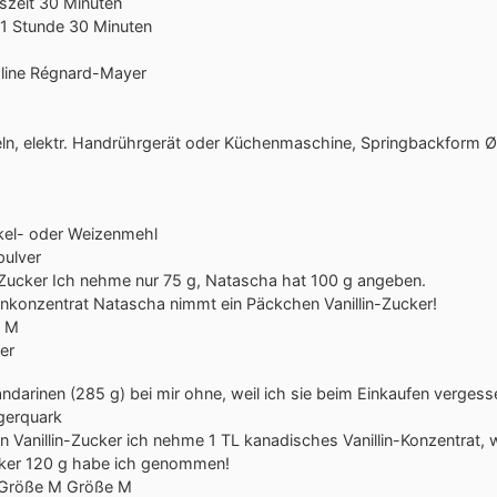
Minuten
szeit
30
Minuten
Stunde
Minuten
1
Stunde
30
Minuten
line Régnard-Mayer
ln, elektr. Handrührgerät oder Küchenmaschine, Springbackform 
kel- oder Weizenmehl
ulver
Zucker
Ich nehme nur 75 g, Natascha hat 100 g angeben.
linkonzentrat
Natascha nimmt ein Päckchen Vanillin-Zucker!
e M
er
ndarinen (285 g)
bei mir ohne, weil ich sie beim Einkaufen verges
erquark
n
Vanillin-Zucker
ich nehme 1 TL kanadisches Vanillin-Konzentrat, 
ker
120 g habe ich genommen!
 Größe M
Größe M