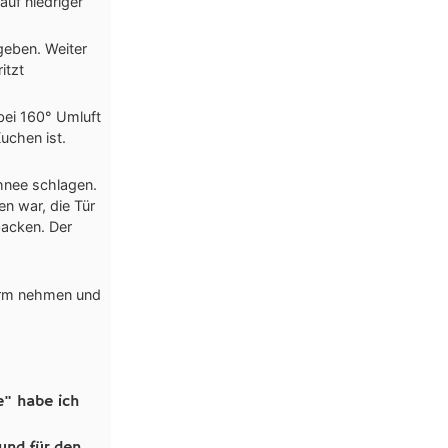
uf niedriger
geben. Weiter
itzt
bei 160° Umluft
uchen ist.
hnee schlagen.
n war, die Tür
backen. Der
Form nehmen und
" habe ich
und für den