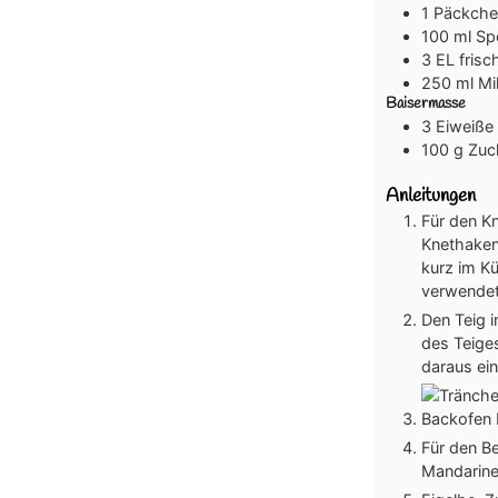
1
Päckche
100
ml
Sp
3
EL
frisc
250
ml
Mi
Baisermasse
3
Eiweiße
100
g
Zuc
Anleitungen
Für den Kn
Knethaken
kurz im Kü
verwendete
Den Teig 
des Teiges
daraus ei
Backofen 
Für den Be
Mandarine