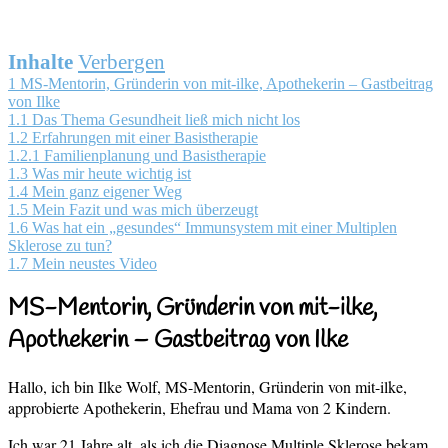
Inhalte
Verbergen
1
MS-Mentorin, Gründerin von mit-ilke, Apothekerin – Gastbeitrag
von Ilke
1.1
Das Thema Gesundheit ließ mich nicht los
1.2
Erfahrungen mit einer Basistherapie
1.2.1
Familienplanung und Basistherapie
1.3
Was mir heute wichtig ist
1.4
Mein ganz eigener Weg
1.5
Mein Fazit und was mich überzeugt
1.6
Was hat ein „gesundes“ Immunsystem mit einer Multiplen
Sklerose zu tun?
1.7
Mein neustes Video
MS-Mentorin, Gründerin von mit-ilke,
Apothekerin – Gastbeitrag von Ilke
Hallo, ich bin Ilke Wolf, MS-Mentorin, Gründerin von mit-ilke,
approbierte Apothekerin, Ehefrau und Mama von 2 Kindern.
Ich war 21 Jahre alt, als ich die Diagnose Multiple Sklerose bekam.