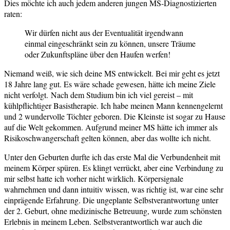
Dies möchte ich auch jedem anderen jungen MS-Diagnostizierten
raten:
Wir dürfen nicht aus der Eventualität irgendwann
einmal eingeschränkt sein zu können, unsere Träume
oder Zukunftspläne über den Haufen werfen!
Niemand weiß, wie sich deine MS entwickelt. Bei mir geht es jetzt
18 Jahre lang gut. Es wäre schade gewesen, hätte ich meine Ziele
nicht verfolgt.
Nach dem Studium bin ich viel gereist – mit
kühlpflichtiger Basistherapie. Ich habe meinen Mann kennengelernt
und 2 wundervolle Töchter geboren. Die Kleinste ist sogar zu Hause
auf die Welt gekommen. Aufgrund meiner MS hätte ich immer als
Risikoschwangerschaft gelten können, aber das wollte ich nicht.
Unter den Geburten durfte ich das erste Mal die Verbundenheit mit
meinem Körper spüren. Es klingt verrückt, aber eine Verbindung zu
mir selbst hatte ich vorher nicht wirklich. Körpersignale
wahrnehmen und dann intuitiv wissen, was richtig ist, war eine sehr
einprägende Erfahrung. Die ungeplante Selbstverantwortung unter
der 2. Geburt, ohne medizinische Betreuung, wurde zum schönsten
Erlebnis in meinem Leben.
Selbstverantwortlich war auch die