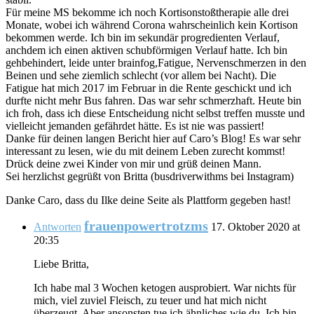
Für meine MS bekomme ich noch Kortisonstoßtherapie alle drei
Monate, wobei ich während Corona wahrscheinlich kein Kortison
bekommen werde. Ich bin im sekundär progredienten Verlauf,
anchdem ich einen aktiven schubförmigen Verlauf hatte. Ich bin
gehbehindert, leide unter brainfog,Fatigue, Nervenschmerzen in den
Beinen und sehe ziemlich schlecht (vor allem bei Nacht). Die
Fatigue hat mich 2017 im Februar in die Rente geschickt und ich
durfte nicht mehr Bus fahren. Das war sehr schmerzhaft. Heute bin
ich froh, dass ich diese Entscheidung nicht selbst treffen musste und
vielleicht jemanden gefährdet hätte. Es ist nie was passiert!
Danke für deinen langen Bericht hier auf Caro’s Blog! Es war sehr
interessant zu lesen, wie du mit deinem Leben zurecht kommst!
Drück deine zwei Kinder von mir und grüß deinen Mann.
Sei herzlichst gegrüßt von Britta (busdriverwithms bei Instagram)
Danke Caro, dass du Ilke deine Seite als Plattform gegeben hast!
frauenpowertrotzms
Antworten
17. Oktober 2020 at
20:35
Liebe Britta,
Ich habe mal 3 Wochen ketogen ausprobiert. War nichts für
mich, viel zuviel Fleisch, zu teuer und hat mich nicht
überzeugt. Aber ansonsten tue ich ähnliches wie du. Ich bin