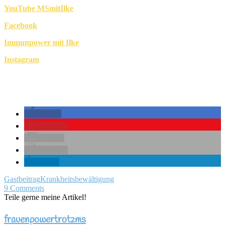
YouTube MSmitIlke
Facebook
Immunpower mit Ilke
Instagram
teilen
merken
E-Mail
drucken
teilen
Gastbeitrag
Krankheitsbewältigung
9 Comments
Teile gerne meine Artikel!
frauenpowertrotzms