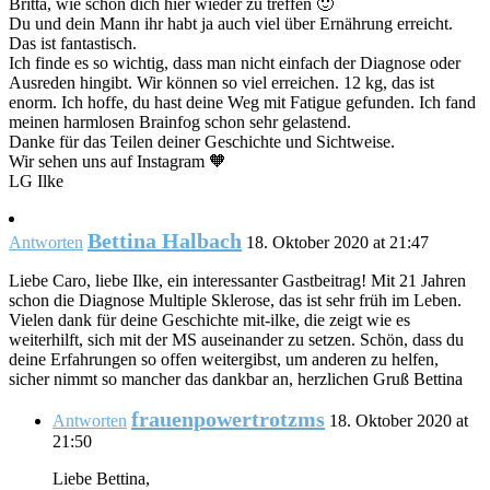
Britta, wie schön dich hier wieder zu treffen 🙂
Du und dein Mann ihr habt ja auch viel über Ernährung erreicht.
Das ist fantastisch.
Ich finde es so wichtig, dass man nicht einfach der Diagnose oder
Ausreden hingibt. Wir können so viel erreichen. 12 kg, das ist
enorm. Ich hoffe, du hast deine Weg mit Fatigue gefunden. Ich fand
meinen harmlosen Brainfog schon sehr gelastend.
Danke für das Teilen deiner Geschichte und Sichtweise.
Wir sehen uns auf Instagram 🧡
LG Ilke
Bettina Halbach
Antworten
18. Oktober 2020 at 21:47
Liebe Caro, liebe Ilke, ein interessanter Gastbeitrag! Mit 21 Jahren
schon die Diagnose Multiple Sklerose, das ist sehr früh im Leben.
Vielen dank für deine Geschichte mit-ilke, die zeigt wie es
weiterhilft, sich mit der MS auseinander zu setzen. Schön, dass du
deine Erfahrungen so offen weitergibst, um anderen zu helfen,
sicher nimmt so mancher das dankbar an, herzlichen Gruß Bettina
frauenpowertrotzms
Antworten
18. Oktober 2020 at
21:50
Liebe Bettina,