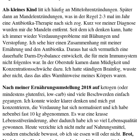
Als kleines Kind
litt ich häufig an Mittelohrentzündungen. Später
dann an Mandelentzündungen, was in der Regel 2-3 mal im Jahr
eine Antibiotika-Therapie nach sich zog. Kurz vor meiner Diagnose
wurden mir die Mandeln entfernt. Seit dem ich denken kann, hatte
ich immer wieder Verdauungsprobleme mit Blähungen und
Verstopfung. Ich sehe hier einen Zusammenhang mit meiner
Ernährung und den Antibiotika. Daraus hat sich vermutlich eine
dauerhafte Darm-Dysbalance entwickelt, die für mein Immunsystem
nicht folgenlos war. In der Oberstufe kamen dann Müdigkeit und
Konzentrationsschwäche dazu. Ich hatte ständigen Brainfog, wusste
aber nicht, dass das alles Warnhinweise meines Körpers waren.
Nach meiner Ernährungsumstellung 2018 auf
ketogen (oder
mindestens glutenfrei, low-carb) sind viele Beschwerden einfach
gegangen. Ich konnte wieder klarer denken und mich gut
konzentrieren, die Verdauung hat sich normalisiert und ich habe
nebenbei fast 10 kg abgenommen. Es war eine krasse
Lebensstilveränderung, aber dadurch habe ich so viel Lebensqualität
gewonnen. Heute verzichte ich nicht mehr auf Nahrungsmittel,
Brot,
sondern entscheide bewusst, ob ich sie essen will oder nicht.