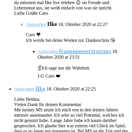
du müsstest mal Ilke live erleben 😉 sie Freude und
Lebensmut aus, sie weiß einfach von was sie spricht.
Liebe Grüße Caro
Ilke
Antworten
18. Oktober 2020 at 22:27
Caro 🧡
Ich werde bei deine Worten rot. Dankeschön 😘
frauenpowertrotzms
Antworten
18.
Oktober 2020 at 23:51
☝️Ich sage nur die Wahrheit.
LG Caro ❤️
Ilke
Antworten
18. Oktober 2020 at 22:25
Liebe Bettina,
Vielen Dank für deinen Kommentar.
Mit meiner MS setzte ich mich erst in den letzten Jahren
intensiv auseinander. Ich sehe so viel Potential, welches ich
nicht genutzt habe. Lange Jahre habe ich kaum darüber
gesprochen. Ich glaube hier war extrem viel Glück im Spiel,
dass es so lange gut gegangen ist. Bei MS ist die Zeit und der