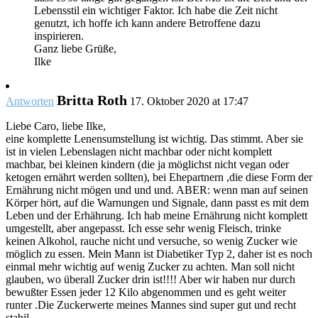
Lebensstil ein wichtiger Faktor. Ich habe die Zeit nicht
genutzt, ich hoffe ich kann andere Betroffene dazu
inspirieren.
Ganz liebe Grüße,
Ilke
Britta Roth
Antworten
17. Oktober 2020 at 17:47
Liebe Caro, liebe Ilke,
eine komplette Lenensumstellung ist wichtig. Das stimmt. Aber sie
ist in vielen Lebenslagen nicht machbar oder nicht komplett
machbar, bei kleinen kindern (die ja möglichst nicht vegan oder
ketogen ernährt werden sollten), bei Ehepartnern ,die diese Form der
Ernährung nicht mögen und und und. ABER: wenn man auf seinen
Körper hört, auf die Warnungen und Signale, dann passt es mit dem
Leben und der Erhährung. Ich hab meine Ernährung nicht komplett
umgestellt, aber angepasst. Ich esse sehr wenig Fleisch, trinke
keinen Alkohol, rauche nicht und versuche, so wenig Zucker wie
möglich zu essen. Mein Mann ist Diabetiker Typ 2, daher ist es noch
einmal mehr wichtig auf wenig Zucker zu achten. Man soll nicht
glauben, wo überall Zucker drin ist!!!! Aber wir haben nur durch
bewußter Essen jeder 12 Kilo abgenommen und es geht weiter
runter .Die Zuckerwerte meines Mannes sind super gut und recht
stabil.