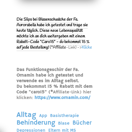
Die Slips bei Blasenschwäche der Fa.
Aurorabella habe ich getestet und trage sie
heute täglich. Diese neue Lebensqualität
möchte ich an dich weitergeben mit einem
Rabatt-Code "Caro15" - du bekommst 15 %
auf jede Bestellung!
(*Affiliate
-Link) ->
Klicke
Das Funktionsgeschirr der Fa.
Ornamin habe ich getestet und
verwende es im Alltag selbst.
Du bekommst 15 % Rabatt mit dem
Code "caro15" (*
Affiliate-Link) hier
klicken:
https://www.ornamin.com/
Alltag
App
Basistherapie
Behinderung
Bücher
Blase
Depressionen
Eltern mit MS