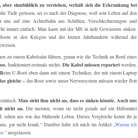
, aber sinnbildlich zu verstehen, verhält sich die Erkrankung bei
die Tiefe gerissen, sei es nach der Diagnose, weil sein Leben auf den
hrt uns auf eine Achterbahn aus Schüben, Verschlechterungen und
cht immer einfach. Man kann mit der MS in tiefe Gewässern sinken.
-Boote in den Kriegen und der letzten Jahrhunderte während der
eweisen.
n zu einem Kabelsalat führen, genau wie die Technik an Bord eines
uss
Die Kabel müssen repariert
, funktioniert erstmals nichts.
werden,
B
eim U-Boot eben dann mit einem Techniker, der mit einem Laptop
as gleiche –
das Boot sowie unser Nervensystem müssen wieder flott
Man sieht ihm nicht an, dass es sinken könnte. Auch uns
stätisch.
t nicht an.
Die meisten, wenn sie nicht gerade auf ein Hilfsmittel
, sehen aus wie das blühende Leben. Dieses Vergleiche kennt ihr ja
aus, gar nicht krank.“ Darüber habe ich mich im Artikel „
Warum ich
n.
“ ausgelassen.