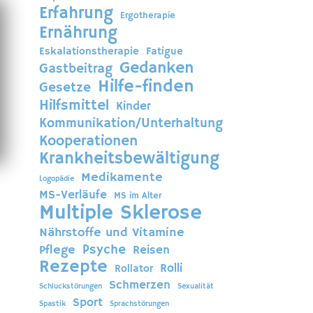
Erfahrung
Ergotherapie
Ernährung
Eskalationstherapie
Fatigue
Gedanken
Gastbeitrag
Hilfe-finden
Gesetze
Hilfsmittel
Kinder
Kommunikation/Unterhaltung
Kooperationen
Krankheitsbewältigung
Medikamente
Logopädie
MS-Verläufe
MS im Alter
Multiple Sklerose
Nährstoffe und Vitamine
Psyche
Pflege
Reisen
Rezepte
Rolli
Rollator
Schmerzen
Schluckstörungen
Sexualität
Sport
Spastik
Sprachstörungen