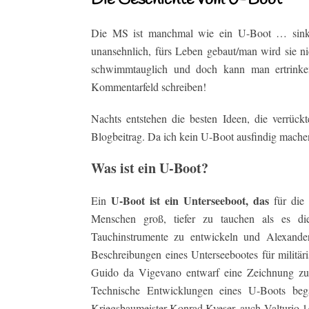
Die Geschichte vom U-Boot
Die MS ist manchmal wie ein U-Boot … sinkbar
unansehnlich, fürs Leben gebaut/man wird sie ni
schwimmtauglich und doch kann man ertrinke
Kommentarfeld schreiben!
Nachts entstehen die besten Ideen, die verrück
Blogbeitrag. Da ich kein U-Boot ausfindig machen
Was ist ein U-Boot?
U-Boot ist ein Unterseeboot, das
Ein
für die 
Menschen groß, tiefer zu tauchen als es di
Tauchinstrumente zu entwickeln und Alexander 
Beschreibungen eines Unterseebootes für militä
Guido da Vigevano entwarf eine Zeichnung zu 
Technische Entwicklungen eines U-Boots beg
Kriegsbaumeister Konrad Kyeser, auch Valturio 