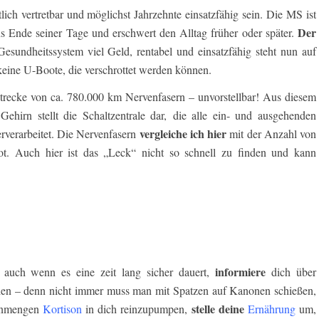
tlich vertretbar und möglichst Jahrzehnte einsatzfähig sein. Die MS ist
Der
ans Ende seiner Tage und erschwert den Alltag früher oder später.
sundheitssystem viel Geld, rentabel und einsatzfähig steht nun auf
eine U-Boote, die verschrottet werden können.
trecke von ca. 780.000 km Nervenfasern – unvorstellbar! Aus diesem
ehirn stellt die Schaltzentrale dar, die alle ein- und ausgehenden
vergleiche ich hier
rverarbeitet. Die Nervenfasern
mit der Anzahl von
t. Auch hier ist das „Leck“ nicht so schnell zu finden und kann
informiere
auch wenn es eine zeit lang sicher dauert,
dich über
apien – denn nicht immer muss man mit Spatzen auf Kanonen schießen,
stelle deine
 Unmengen
Kortison
in dich reinzupumpen,
Ernährung
um,