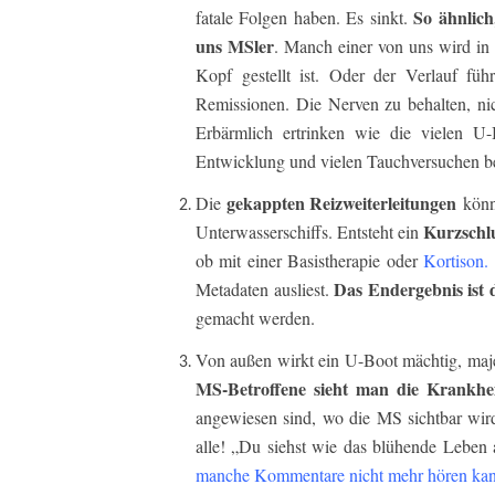
So ähnlich
fatale Folgen haben. Es sinkt.
uns MSler
. Manch einer von uns wird in 
Kopf gestellt ist. Oder der Verlauf fü
Remissionen. Die Nerven zu behalten, ni
Erbärmlich ertrinken wie die vielen U
Entwicklung und vielen Tauchversuchen b
gekappten Reizweiterleitungen
Die
könne
Kurzschl
Unterwasserschiffs. Entsteht ein
ob mit einer Basistherapie oder
Kortison
.
Das Endergebnis ist d
Metadaten ausliest.
gemacht werden.
Von außen wirkt ein U-Boot mächtig, maje
MS-Betroffene sieht man die Krankhei
angewiesen sind, wo die MS sichtbar wird
alle! „Du siehst wie das blühende Leben 
manche Kommentare nicht mehr hören kan