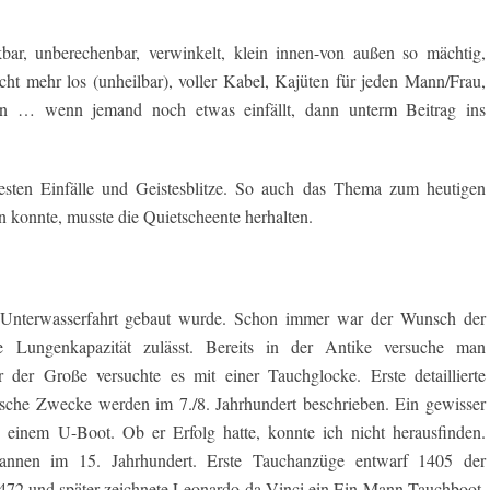
, unberechenbar, verwinkelt, klein innen-von außen so mächtig,
cht mehr los (unheilbar), voller Kabel, Kajüten für jeden Mann/Frau,
n … wenn jemand noch etwas einfällt, dann unterm Beitrag ins
testen Einfälle und Geistesblitze. So auch das Thema zum heutigen
 konnte, musste die Quietscheente herhalten.
Unterwasserfahrt gebaut wurde. Schon immer war der Wunsch der
e Lungenkapazität zulässt. Bereits in der Antike versuche man
der Große versuchte es mit einer Tauchglocke. Erste detaillierte
rische Zwecke werden im 7./8. Jahrhundert beschrieben. Ein gewisser
einem U-Boot. Ob er Erfolg hatte, konnte ich nicht herausfinden.
annen im 15. Jahrhundert. Erste Tauchanzüge entwarf 1405 der
1472 und später zeichnete Leonardo da Vinci ein Ein-Mann-Tauchboot.