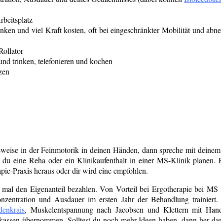
rbeitsplatz
änken und viel Kraft kosten, oft bei eingeschränkter Mobilität und ab
Rollator
und trinken, telefonieren und kochen
zen
elsweise in der Feinmotorik in deinen Händen, dann spreche mit deinem
est du eine Reha oder ein Klinikaufenthalt in einer MS-Klinik planen
pie-Praxis heraus oder dir wird eine empfohlen.
 mal den Eigenanteil bezahlen. Von Vorteil bei Ergotherapie bei MS 
zentration und Ausdauer im ersten Jahr der Behandlung trainiert.
denkrais
, Muskelentspannung nach Jacobsen und Klettern mit Handi
kassen übernommen. Solltest du noch mehr Ideen haben, dann her dam