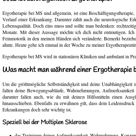
Ergotherapie bei MS und allgemein, ist eine Beschäftigungstherapie
Verlauf einer Erkrankung. Darunter zählt auch die neurologische Erk
Lebensqualität. Doch eins muss und sollte man bedenken: rechtzeit
Monate. Mit dieser Aussage möchte ich dich nicht entmutigen. Ich 
Feinmotorik in den meinen Händen sich veränderte. Bemerkt beziehun
ahnte. Heute gehe ich einmal in der Woche zu meiner Ergotherapeutin
Ergotherapie bei MS wird in stationären Kliniken und ambulant in Pr
Was macht man während einer Ergotherapie 
Um die größtmögliche Selbstständigkeit und deine Unabhängigkeit im
fallen deine Bewegungsabläufe, Wahrnehmungen, Aufmerksamkeit u
darunter fallen auch, wie du mit deinen Hilfsmitteln einen Aus
hinausschieben. Ebenfalls zu erwähnen gilt, dass dein Leidensdruck
Erkrankungen doch sehr wichtig ist.
Speziell bei der Multiplen Sklerose
das Trainieren deiner Aufmerksamkeit, Wahrnehmung, Konzent