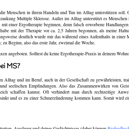
, die Menschen in ihrem Handeln und Tun im Alltag unterstützen soll.
rankung Multiple Sklerose. Außer im Alltag unterstützt es Menschen in
ig mit einer Ergotherapie beginnen, denn falsch erworbene Handlungen
habe mit der Therapie vor ca. 2,5 Jahren begonnen, als meine Haltu
gsweise deutlich wurde mir das während eines Aufenthalts in einer MS
; zu Beginn, also das erste Jahr, zweimal die Woche.
axen angeboten. Solltest du keine Ergotherapie-Praxis in deinem Wohn
bei MS?
 Alltag und im Beruf, auch in der Gesellschaft zu gewährleisten, trai
nd seelischen Empfindungen. Also das Zusammenwirken von Geist u
gleich schaffen kannst. Oft verhindert man durch rechtzeitige Anw
 sinkt und es zu einer Schmerzlinderung kommen kann. Somit wird ein
ration, Ausdauer und deines Gedächtnisses (dabei können
Biofeedbac