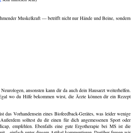
nehmender Muskelkraft — betrifft nicht nur Hände und Beine, sondern
 Neurologen, ansonsten kann dir da auch dein Hausarzt weiterhelfen.
. Egal wo du Hilfe bekommen wirst, die Ärzte können dir ein Rezept
ist das Vorhandensein eines Biofeedback-Gerätes, was leider wenige
 Außerdem solltest du dir einen für dich angemessenen Sport oder
cap, empfehlen. Ebenfalls eine gute Ergotherapie bei MS ist die
it – einfach unter diesem Artikel kommentieren. Darüber freuen wir