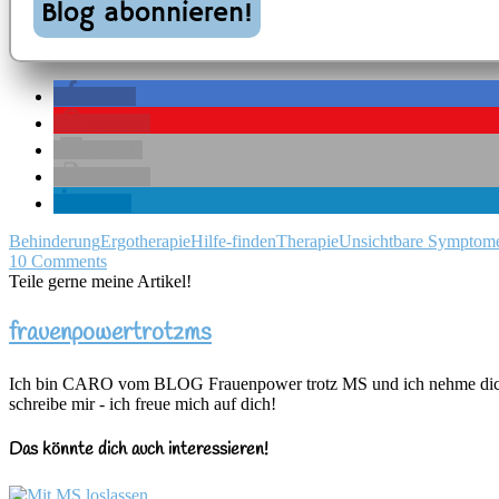
teilen
merken
E-Mail
drucken
teilen
Behinderung
Ergotherapie
Hilfe-finden
Therapie
Unsichtbare Symptom
10 Comments
Teile gerne meine Artikel!
frauenpowertrotzms
Ich bin CARO vom BLOG Frauenpower trotz MS und ich nehme dich mi
schreibe mir - ich freue mich auf dich!
Das könnte dich auch interessieren!