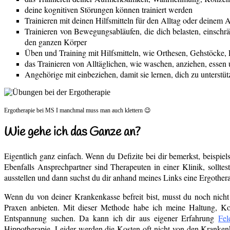
deine kognitiven Störungen können trainiert werden
Trainieren mit deinen Hilfsmitteln für den Alltag oder deinem A
Trainieren von Bewegungsabläufen, die dich belasten, einschr
den ganzen Körper
Üben und Training mit Hilfsmitteln, wie Orthesen, Gehstöcke, 
das Trainieren von Alltäglichen, wie waschen, anziehen, essen 
Angehörige mit einbeziehen, damit sie lernen, dich zu unterstüt
Ergotherapie bei MS Ι manchmal muss man auch klettern
😉
Wie gehe ich das Ganze an?
Eigentlich ganz einfach. Wenn du Defizite bei dir bemerkst, beispi
Ebenfalls Ansprechpartner sind Therapeuten in einer Klinik, sollt
ausstellen und dann suchst du dir anhand meines Links eine Ergothera
Wenn du von deiner Krankenkasse befreit bist, musst du noch nicht
Praxen anbieten. Mit dieser Methode habe ich meine Haltung, Kon
Entspannung suchen. Da kann ich dir aus eigener Erfahrung
Fel
Hippotherapie. Leider werden die Kosten oft nicht von den Kranken