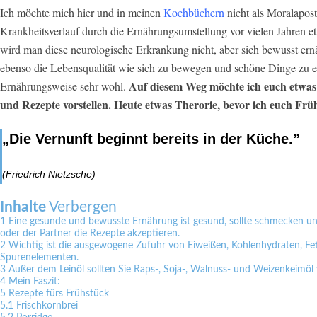
Ich möchte mich hier und in meinen
Kochbüchern
nicht als Moralapost
Krankheitsverlauf durch die Ernährungsumstellung vor vielen Jahren e
wird man diese neurologische Erkrankung nicht, aber sich bewusst ernä
ebenso die Lebensqualität wie sich zu bewegen und schöne Dinge zu er
Auf diesem Weg möchte ich euch etwas
Ernährungsweise sehr wohl.
und Rezepte vorstellen. Heute etwas Therorie, bevor ich euch Fr
„Die Vernunft beginnt bereits in der Küche.”
(Friedrich Nietzsche)
Inhalte
Verbergen
1
Eine gesunde und bewusste Ernährung ist gesund, sollte schmecken un
oder der Partner die Rezepte akzeptieren.
2
Wichtig ist die ausgewogene Zufuhr von Eiweißen, Kohlenhydraten, Fet
Spurenelementen.
3
Außer dem Leinöl sollten Sie Raps-, Soja-, Walnuss- und Weizenkeimöl
4
Mein Faszit:
5
Rezepte fürs Frühstück
5.1
Frischkornbrei