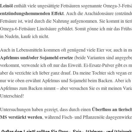
Leinöl
enthält viele ungesättigte Fettsäuren sogenannte Omega-3-Fetts
entzündungshemmenden Effekt
. Auch die Arachidonsäure (entzündu
Fettsäure ist, wird durch die Nahrung aufgenommen. Sie kommt in tier
Omega-6-Fettsäure Linolsäure gebildet. Somit gönne ich mir das Frühst
in Nudeln, kaufe ich nicht.
Auch in Lebensmitteln kommen oft genügend viele Eier vor, auch in m
Apfelmus und/oder Sojamehl ersetze
(beide Varianten sind angegebe
vorkommt, verwende ich oft nur das Eiweiß. Ei-Ersatz-Pulver gibt es m
aber da verzichte ich lieber ganz drauf. Da meine Tochter sich vegan er
nur wie oben erwähnt Apfelmus und Sojamehl beim Backen. Aber ich üb
Apfelmus zum Backen nimmt – aber versuchen Sie es mit meinen Varia
Unterschied!
Überfluss an tieris
Untersuchungen haben gezeigt, dass durch einen
MS verstärkt werden
, während Fisch- und Pflanzenöle dagegenwirke