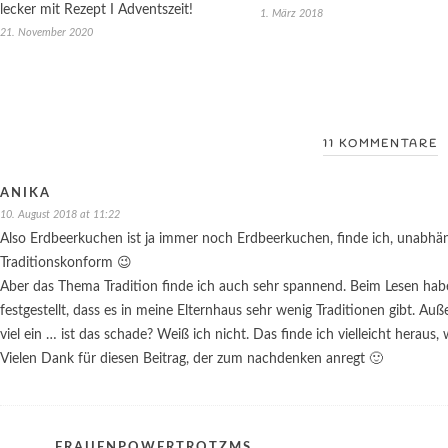
lecker mit Rezept I Adventszeit!
1. März 2018
21. November 2020
11 KOMMENTARE
ANIKA
10. August 2018 at 11:22
Also Erdbeerkuchen ist ja immer noch Erdbeerkuchen, finde ich, unabh
Traditionskonform 😉
Aber das Thema Tradition finde ich auch sehr spannend. Beim Lesen hab
festgestellt, dass es in meine Elternhaus sehr wenig Traditionen gibt. Auß
viel ein … ist das schade? Weiß ich nicht. Das finde ich vielleicht heraus,
Vielen Dank für diesen Beitrag, der zum nachdenken anregt 🙂
FRAUENPOWERTROTZMS