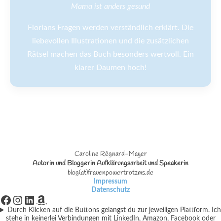
Mama ist anders gesund
Florians Fragen werden verständlich erklärt. Die
liebevollen Illustrationen und die zusätzlichen
Rätsel machen das Buch besonders wertvoll. Ein
klarer Daumen hoch!
Caroline Régnard-Mayer
Autorin und Bloggerin Aufklärungsarbeit und Speakerin
blog(at)frauenpowertrotzms.de
Impressum
Datenschutz
Facebook
Instagram
LinkedIn
Amazon
Durch Klicken auf die Buttons gelangst du zur jeweiligen Plattform. Ich
stehe in keinerlei Verbindungen mit LinkedIn, Amazon, Facebook oder