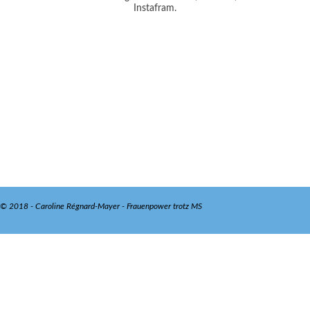
Instafram.
© 2018 - Caroline Régnard-Mayer - Frauenpower trotz MS