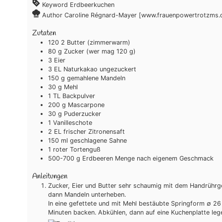
Keyword
Erdbeerkuchen
Author
Caroline Régnard-Mayer [www.frauenpowertrotzms.
Zutaten
120
2
Butter
(zimmerwarm)
80
g
Zucker
(wer mag 120 g)
3
Eier
3
EL
Naturkakao ungezuckert
150
g
gemahlene Mandeln
30
g
Mehl
1
TL
Backpulver
200
g
Mascarpone
30
g
Puderzucker
1
Vanilleschote
2
EL
frischer Zitronensaft
150
ml
geschlagene Sahne
1
roter Tortenguß
500-700
g
Erdbeeren
Menge nach eigenem Geschmack
Anleitungen
Zucker, Eier und Butter sehr schaumig mit dem Handrührg
dann Mandeln unterheben.
In eine gefettete und mit Mehl bestäubte Springform ∅ 26 
Minuten backen. Abkühlen, dann auf eine Kuchenplatte leg