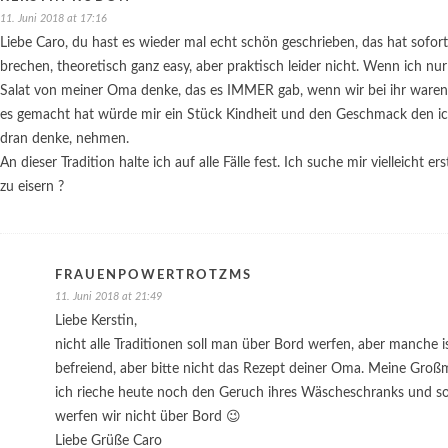
11. Juni 2018 at 17:16
Liebe Caro, du hast es wieder mal echt schön geschrieben, das hat sofort
brechen, theoretisch ganz easy, aber praktisch leider nicht. Wenn ich nu
Salat von meiner Oma denke, das es IMMER gab, wenn wir bei ihr waren(u
es gemacht hat würde mir ein Stück Kindheit und den Geschmack den i
dran denke, nehmen.
An dieser Tradition halte ich auf alle Fälle fest. Ich suche mir vielleicht 
zu eisern ?
FRAUENPOWERTROTZMS
11. Juni 2018 at 21:49
Liebe Kerstin,
nicht alle Traditionen soll man über Bord werfen, aber manche 
befreiend, aber bitte nicht das Rezept deiner Oma. Meine Großmu
ich rieche heute noch den Geruch ihres Wäscheschranks und so 
werfen wir nicht über Bord 😉
Liebe Grüße Caro